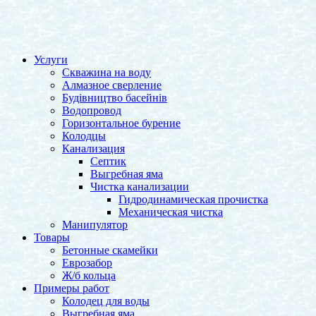
Услуги
Скважина на воду
Алмазное сверление
Будівництво басейнів
Водопровод
Горизонтальное бурение
Колодцы
Канализация
Септик
Выгребная яма
Чистка канализации
Гидродинамическая прочистка
Механическая чистка
Манипулятор
Товары
Бетонные скамейки
Еврозабор
Ж/б кольца
Примеры работ
Колодец для воды
Выгребная яма