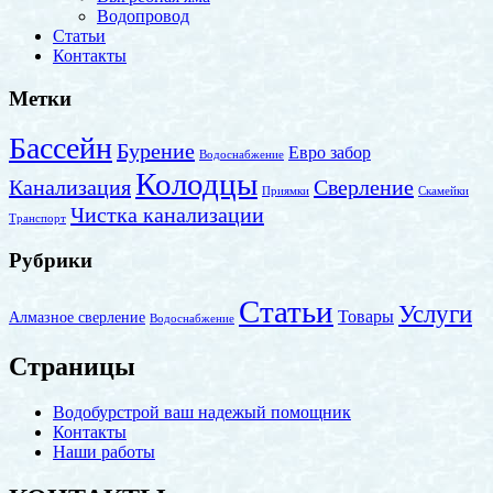
Водопровод
Статьи
Контакты
Метки
Бассейн
Бурение
Евро забор
Водоснабжение
Колодцы
Канализация
Сверление
Приямки
Скамейки
Чистка канализации
Транспорт
Рубрики
Статьи
Услуги
Товары
Алмазное сверление
Водоснабжение
Страницы
Водобурстрой ваш надежый помощник
Контакты
Наши работы